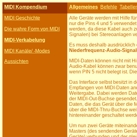
MIDI Kompendium
Allgemeines
Befehle
Tabelle
MIDI Geschichte
Alle Geräte werden mit Hilfe f
nur die Pins 4 und 5 verwende
Die wahre Form von MIDI
werden, da diese Kabel auch z
Signalen) bei Stereoanlagen 
MIDI-Verkabelung
Es muss deshalb ausdrücklich
Niederfrequenz-Audio-Signal
MIDI Kanäle/ -Modes
MIDI-Daten können nicht mit Hi
Aussichten
Audio-Kabel können zwar benutz
wenn PIN 5 nicht belegt ist. Di
Das Interface selbst besitzt in
Empfangen von MIDI-Daten and
Weitergabe. Dabei werden Daten
der MIDI-Out-Buchse gesendet
Daten, die das Gerät über die 
über die MIDI-Thru-Buchse we
hintereinander geschaltet wer
Um nun zwei Geräte miteinande
Masters (des sendenden Geräte
Geräte) verbunden und der glei