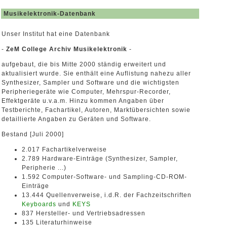
Musikelektronik-Datenbank
Unser Institut hat eine Datenbank
-
ZeM College Archiv Musikelektronik
-
aufgebaut, die bis Mitte 2000 ständig erweitert und
aktualisiert wurde. Sie enthält eine Auflistung nahezu aller
Synthesizer, Sampler und Software und die wichtigsten
Peripheriegeräte wie Computer, Mehrspur-Recorder,
Effektgeräte u.v.a.m. Hinzu kommen Angaben über
Testberichte, Fachartikel, Autoren, Marktübersichten sowie
detaillierte Angaben zu Geräten und Software.
Bestand [Juli 2000]
2.017 Fachartikelverweise
2.789 Hardware-Einträge (Synthesizer, Sampler,
Peripherie ...)
1.592 Computer-Software- und Sampling-CD-ROM-
Einträge
13.444 Quellenverweise, i.d.R. der Fachzeitschriften
Keyboards
und
KEYS
837 Hersteller- und Vertriebsadressen
135 Literaturhinweise